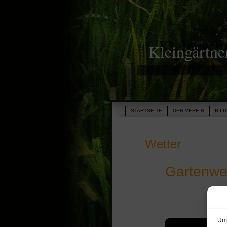
Kleingärtne
STARTSEITE
DER VEREIN
BIL
Wetter
Gartenwet
Um 