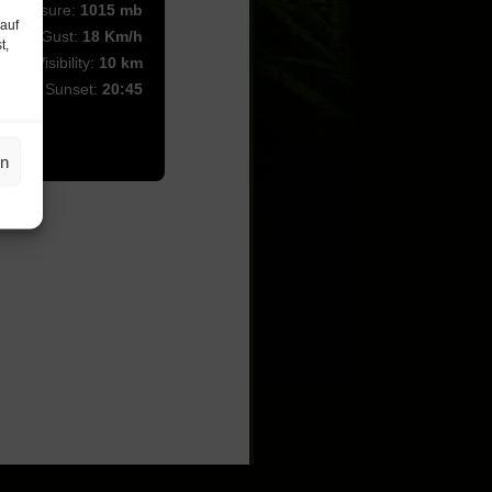
Pressure:
1015 mb
 auf
Wind Gust:
18 Km/h
t,
Visibility:
10 km
Sunset:
20:45
en