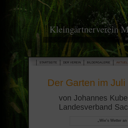
Kleingärtnerverein 
i
STARTSEITE
DER VEREIN
BILDERGALERIE
AKTUEL
Der Garten im Juli
von Johannes Kube,
Landesverband Sach
„Wie’s Wetter an 