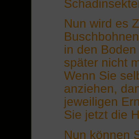
Schadinsekte
Nun wird es Z
Buschbohnen 
in den Boden 
später nicht m
Wenn Sie sel
anziehen, dan
jeweiligen Er
Sie jetzt die 
Nun können S