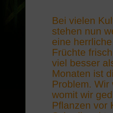
Bei vielen Ku
stehen nun we
eine herrliche
Früchte frisc
viel besser a
Monaten ist d
Problem. Wir 
womit wir ged
Pflanzen vor 