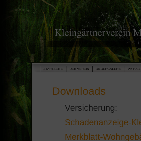
Kleingärtnerverein 
i
STARTSEITE
DER VEREIN
BILDERGALERIE
AKTUEL
Downloads
Versicherung:
Schadenanzeige-Kle
Merkblatt-Wohngebä