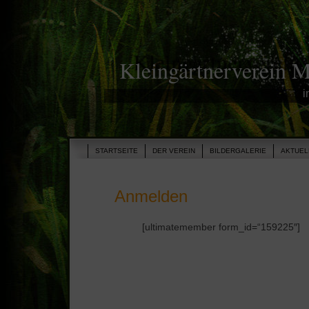
Kleingärtnerverein 
i
STARTSEITE
DER VEREIN
BILDERGALERIE
AKTUEL
Anmelden
[ultimatemember form_id=“159225″]