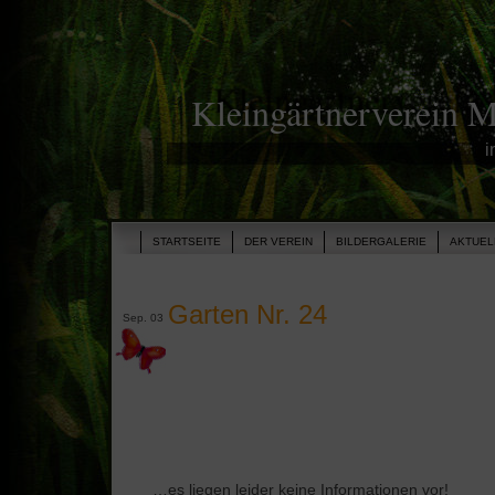
Kleingärtnerverein 
i
STARTSEITE
DER VEREIN
BILDERGALERIE
AKTUEL
Garten Nr. 24
Sep. 03
…es liegen leider keine Informationen vor!